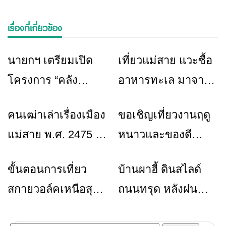
เรื่องที่เกี่ยวข้อง
นายกฯ เตรียมเปิด
เที่ยวแม่สาย แวะซื้อ
ข่าวเชียงราย
ท่องเที่ยว
โครงการ “คลัง
อาหารทะเล มาจาก
สัญจร” ฟื้นฟู
แพโดยตรงมหาชัย
คนเฒ่าเล่าเรื่องเมือง
ขอเชิญเที่ยวงานฤดู
ข่าวเชียงราย
ข่าวเชียงราย
เศรษฐกิจ จ.เชียงราย
แม่สาย พ.ศ. 2475 –
หนาวและของดี
2567
อำเภอแม่สาย วันที่
ขั้นตอนการเที่ยว
บ้านผาฮี้ ดินสไลด์
ท่องเที่ยว
ข่าวเชียงราย
15-24 ธันวาคม 2566
สกายวอล์คเหนือสุด
ถนนทรุด หลังฝน
สยาม วัดพระธาตุ
ตกหนักติดต่อกัน