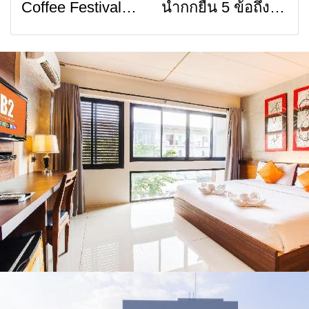
Coffee Festival
น้ำกกยื่น 5 ข้อถึง
การสื่อสารต้องไม่
เสน่ห์วัฒนธรรม
2026
รัฐบาล จี้นายกฯ ลง
หยุด
จาก 4 จังหวัด
เชียงราย แก้วิกฤต
เชียงราย พะเยา
สารปนเปื้อนต้นน้ำ
แพร่ และน่าน
พร้อมชมคอนเสิร์ต
จากศิลปินชื่อดัง
ตลอด 5 วัน