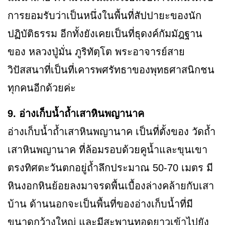
การยอมรับว่าเป็นหนึ่งในพื้นที่สัปปายะของนัก
ปฏิบัติธรรม อีกทั้งยังเคยเป็นที่ธุดงค์กัมมัฎฐาน
ของ หลวงปู่มั่น ภูริทัตฺโต พระอาจารย์สาย
วิปัสสนาที่เป็นที่เคารพศรัทธาของพุทธศาสนิกชน
ทุกคนอีกด้วยค่ะ
9. อ่างเก็บน้ำถ้ำเสาหินพญานาค
อ่างเก็บน้ำถ้ำเสาหินพญานาค เป็นที่ตั้งของ วัดถ้ำ
เสาหินพญานาค ที่ล้อมรอบด้วยคูน้ำและขุนเขา
ตรงทิศตะวันตกอยู่ถ้ำลึกประมาณ 50-70 เมตร มี
หินงอกหินย้อยลงมาจรดพื้นเบื้องล่างคล้ายกับเสา
บ้าน ด้านนอกจะเป็นพื้นที่ของอ่างเก็บน้ำที่มี
ขนาดกว้างใหญ่ และมีสะพานทอดยาวเข้าไปยัง