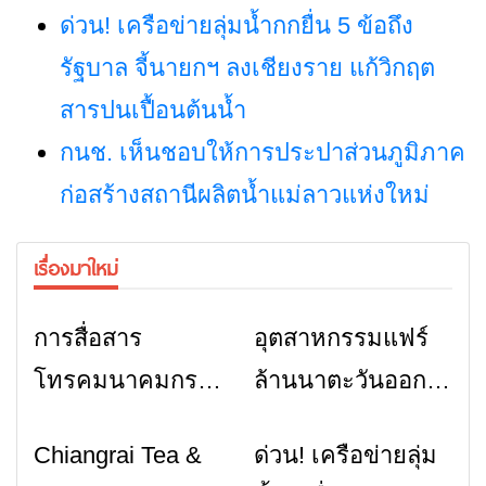
ด่วน! เครือข่ายลุ่มน้ำกกยื่น 5 ข้อถึง
รัฐบาล จี้นายกฯ ลงเชียงราย แก้วิกฤต
สารปนเปื้อนต้นน้ำ
กนช. เห็นชอบให้การประปาส่วนภูมิภาค
ก่อสร้างสถานีผลิตน้ำแม่ลาวแห่งใหม่
เรื่องมาใหม่
การสื่อสาร
อุตสาหกรรมแฟร์
ข่าวเชียงราย
ข่าวเชียงราย
โทรคมนาคมกรณี
ล้านนาตะวันออก
ภัยพิบัติ เชียงราย
2026” รวมของดี
Chiangrai Tea &
ด่วน! เครือข่ายลุ่ม
ข่าวเชียงราย
ข่าวเชียงราย
เมื่อสัญญาณขาด
สินค้าเด่น และ