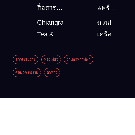
สื่อสาร
แฟร์
โทรคมนาคม
ล้านนา
Chiangrai
ด่วน!
กรณีภัย
ตะวัน
Tea &
เครือ
พิบัติ
ออก
Coffee
ข่ายลุ่ม
เชียงราย
2026”
Festival
น้ำกกยื่น
ข่าวเชียงราย
ท่องเที่ยว
ร้านอาหารที่พัก
เมื่อ
รวม
2026
5 ข้อถึง
ศิลปวัฒนธรรม
อาหาร
สัญญาณ
ของดี
รัฐบาล จี้
ขาด การ
สินค้า
นายกฯ
สื่อสาร
เด่น และ
ลง
ต้องไม่
เสน่ห์
เชียงราย
หยุด
วัฒนธรรม
แก้วิกฤต