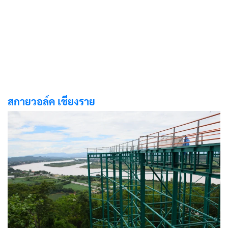
สกายวอล์ค เชียงราย