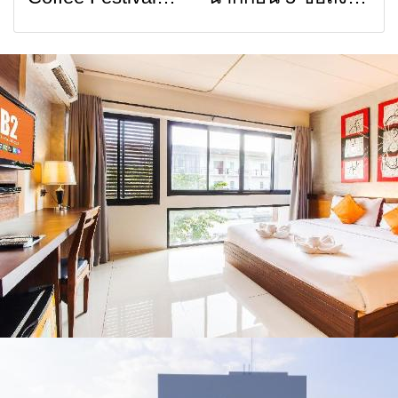
การสื่อสารต้องไม่
เสน่ห์วัฒนธรรม
2026
รัฐบาล จี้นายกฯ ลง
หยุด
จาก 4 จังหวัด
เชียงราย แก้วิกฤต
เชียงราย พะเยา
สารปนเปื้อนต้นน้ำ
แพร่ และน่าน
พร้อมชมคอนเสิร์ต
จากศิลปินชื่อดัง
ตลอด 5 วัน