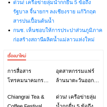
ด่วน! เครือข่ายลุ่มน้ำกกยื่น 5 ข้อถึง
รัฐบาล จี้นายกฯ ลงเชียงราย แก้วิกฤต
สารปนเปื้อนต้นน้ำ
กนช. เห็นชอบให้การประปาส่วนภูมิภาค
ก่อสร้างสถานีผลิตน้ำแม่ลาวแห่งใหม่
เรื่องมาใหม่
การสื่อสาร
อุตสาหกรรมแฟร์
ข่าวเชียงราย
ข่าวเชียงราย
โทรคมนาคมกรณี
ล้านนาตะวันออก
ภัยพิบัติ เชียงราย
2026” รวมของดี
Chiangrai Tea &
ด่วน! เครือข่ายลุ่ม
ข่าวเชียงราย
ข่าวเชียงราย
เมื่อสัญญาณขาด
สินค้าเด่น และ
Coffee Festival
น้ำกกยื่น 5 ข้อถึง