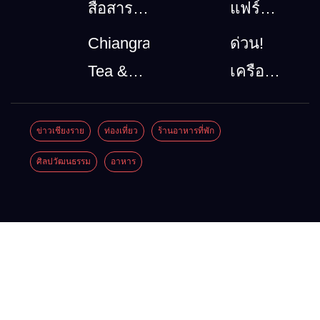
สื่อสาร
แฟร์
โทรคมนาคม
ล้านนา
Chiangrai
ด่วน!
กรณีภัย
ตะวัน
Tea &
เครือ
พิบัติ
ออก
Coffee
ข่ายลุ่ม
เชียงราย
2026”
Festival
น้ำกกยื่น
ข่าวเชียงราย
ท่องเที่ยว
ร้านอาหารที่พัก
เมื่อ
รวม
2026
5 ข้อถึง
ศิลปวัฒนธรรม
อาหาร
สัญญาณ
ของดี
รัฐบาล จี้
ขาด การ
สินค้า
นายกฯ
สื่อสาร
เด่น และ
ลง
ต้องไม่
เสน่ห์
เชียงราย
หยุด
วัฒนธรรม
แก้วิกฤต
จาก 4