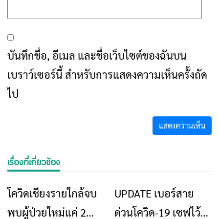
ราย
ยามฉุกเฉิน
ประกาศคณะ
สรุปคำสั่ง จังหวัด
ข่าวเชียงราย
ข่าวเชียงราย
กรรมการโรคติดต่อ
เชียงราย เรื่อง กำหนด
จังหวัดเชียงราย ฉบับที่
มาตรการป้องกันการ
เชียงราย แถลงข่าว
สูตรวัคซีนไทย อัปเดต
ข่าวเชียงราย
ข่าวเชียงราย
84
แพร่ระบาดของโรคติด
พบนักท่องเที่ยวชาว
ล่าสุด เข็ม 3 ต้องฉีด
เชื้อไวรัสโคโรนา 2019
อังกฤษติด“โอมิค
ห่างเข็ม 2 กี่วัน เช็ก
รอน”รายแรก
เลย
ค้นหา
สำหรับ:
เรื่องล่าสุด
การสื่อสารโทรคมนาคมกรณีภัยพิบัติ
เชียงราย เมื่อสัญญาณขาด การสื่อสารต้อง