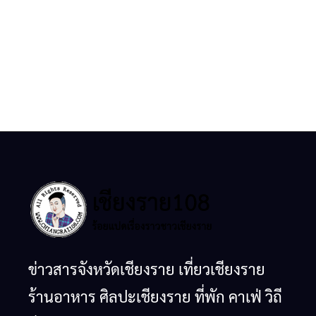
ชีวิต
© copyright 2026
เรื่องมาใหม่
การ
อุตสาหกรรม
สื่อสาร
แฟร์ ล้าน
โทรคมนาคม
นาตะวัน
Chiangrai
ด่วน!
กรณีภัย
ออก
Tea &
เครือข่าย
พิบัติ
2026”
Coffee
ลุ่มน้ำกก