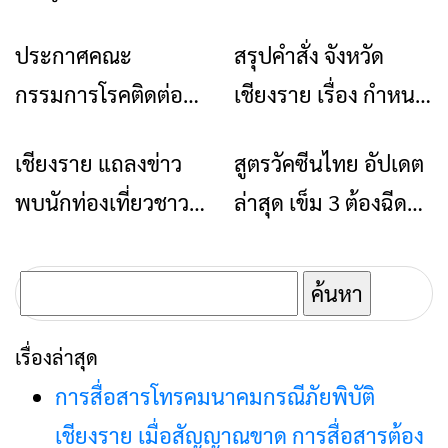
ไม่หยุด
อุตสาหกรรมแฟร์ ล้านนาตะวันออก 2026”
รวมของดี สินค้าเด่น และเสน่ห์วัฒนธรรม
จาก 4 จังหวัด เชียงราย พะเยา แพร่ และ
น่าน พร้อมชมคอนเสิร์ตจากศิลปินชื่อดัง
ตลอด 5 วัน
Chiangrai Tea & Coffee Festival 2026
ด่วน! เครือข่ายลุ่มน้ำกกยื่น 5 ข้อถึงรัฐบาล
จี้นายกฯ ลงเชียงราย แก้วิกฤตสารปนเปื้อน
ต้นน้ำ
กนช. เห็นชอบให้การประปาส่วนภูมิภาค