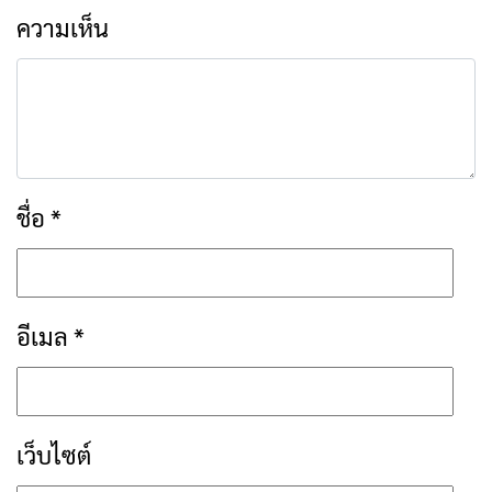
บันทึกชื่อ, อีเมล และชื่อเว็บไซต์ของฉันบน
เบราว์เซอร์นี้ สำหรับการแสดงความเห็นครั้งถัด
ไป
เรื่องที่เกี่ยวข้อง
โควิดเชียงรายใกล้จบ
UPDATE เบอร์สาย
ข่าวเชียงราย
ข่าวเชียงราย
พบผู้ป่วยใหม่แค่ 2
ด่วนโควิด-19 เซฟไว้ใช้