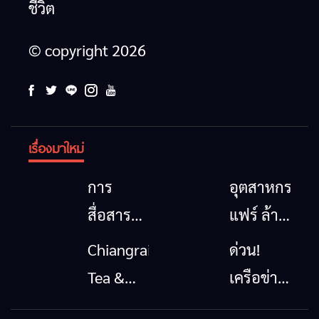
เชียงราย
รวมของดี
Festival
ยื่น 5 ข้อ
ข่าวเชียงราย
ท่องเที่ยว
ร้านอาหารที่พัก
ศิลปวัฒนธรรม
เมื่อ
สินค้าเด่น
2026
ถึงรัฐบาล
อาหาร
สัญญาณ
และเสน่ห์
จี้นายกฯ
ขาด การ
วัฒนธรรม
ลง
สื่อสาร
จาก 4
เชียงราย
ต้องไม่
จังหวัด
แก้วิกฤต
หยุด
เชียงราย
สารปน
พะเยา
เปื้อน
แพร่ และ
ต้นน้ำ
น่าน
พร้อมชม