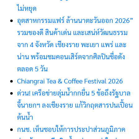
ก่อสร้างสถานีผลิตน้ำแม่ลาวแห่งใหม่
เรื่องมาใหม่
การสื่อสาร
อุตสาหกรรมแฟร์
ข่าวเชียงราย
ข่าวเชียงราย
โทรคมนาคมกรณีภัย
ล้านนาตะวันออก
พิบัติ เชียงราย เมื่อ
2026” รวมของดี
Chiangrai Tea &
ด่วน! เครือข่ายลุ่มน้ำ
ข่าวเชียงราย
ข่าวเชียงราย
สัญญาณขาด การ
สินค้าเด่น และเสน่ห์
Coffee Festival
กกยื่น 5 ข้อถึง
สื่อสารต้องไม่หยุด
วัฒนธรรมจาก 4
2026
รัฐบาล จี้นายกฯ ลง
จังหวัด เชียงราย
เชียงราย แก้วิกฤต
พะเยา แพร่ และ
สารปนเปื้อนต้นน้ำ
น่าน พร้อมชม