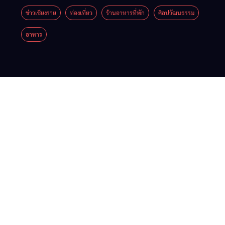
คอนเสิร์ต
จาก
ศิลปินชื่อ
ดังตลอด
5 วัน