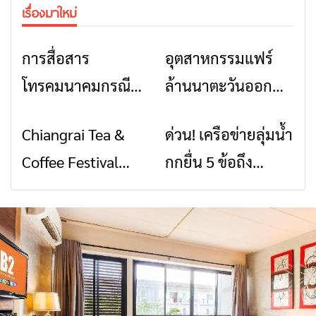
เรื่องมาใหม่
การสื่อสาร
อุตสาหกรรมแฟร์
ข่าวเชียงราย
ข่าวเชียงราย
โทรคมนาคมกรณีภัย
ล้านนาตะวันออก
พิบัติ เชียงราย เมื่อ
2026” รวมของดี
Chiangrai Tea &
ด่วน! เครือข่ายลุ่มน้ำ
ข่าวเชียงราย
ข่าวเชียงราย
สัญญาณขาด การ
สินค้าเด่น และเสน่ห์
Coffee Festival
กกยื่น 5 ข้อถึง
สื่อสารต้องไม่หยุด
วัฒนธรรมจาก 4
2026
รัฐบาล จี้นายกฯ ลง
จังหวัด เชียงราย
เชียงราย แก้วิกฤต
พะเยา แพร่ และ
สารปนเปื้อนต้นน้ำ
น่าน พร้อมชม
คอนเสิร์ตจากศิลปิน
ชื่อดังตลอด 5 วัน