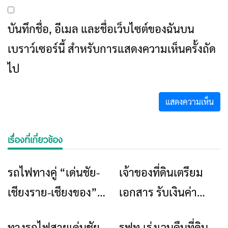
บันทึกชื่อ, อีเมล และชื่อเว็บไซต์ของฉันบน
เบราว์เซอร์นี้ สำหรับการแสดงความเห็นครั้งถัด
ไป
เรื่องที่เกี่ยวข้อง
รถไฟทางคู่ “เด่นชัย-
เจ้าของที่ดินเตรียม
ข่าวเชียงราย
ข่าวเชียงราย
เชียงราย-เชียงของ”
เอกสาร รับเงินค่า
เวนคืนแล้ว 50% เป้า
ทดแทน รถไฟ
ทางรถไฟสายเด่นชัย-
รฟท.เร่งเวนคืนที่ดิน
ข่าวเชียงราย
ข่าวเชียงราย