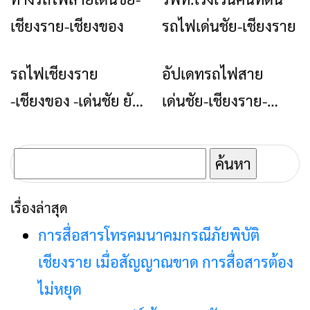
เสร็จปี 71
เชียงของ – เชียงราย-
เชียงราย-เชียงของ
รถไฟเด่นชัย-เชียงราย
เด่นชัย
รถไฟเชียงราย
อัปเดทรถไฟสาย
ข่าวเชียงราย
ข่าวเชียงราย
-เชียงของ -เด่นชัย ยัน
เด่นชัย-เชียงราย-
ประมูลโปร่งใสชัวร์ ปม
เชียงของ ยัน ไร้ฮั้ว
หมอวรงค์ แย้ง
ประมูล
ค้นหา
สำหรับ:
เรื่องล่าสุด
การสื่อสารโทรคมนาคมกรณีภัยพิบัติ
เชียงราย เมื่อสัญญาณขาด การสื่อสารต้อง
ไม่หยุด