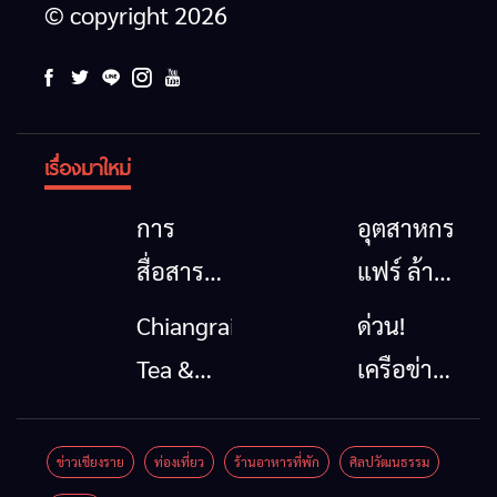
© copyright 2026
เรื่องมาใหม่
การ
อุตสาหกรรม
สื่อสาร
แฟร์ ล้าน
โทรคมนาคม
นาตะวัน
Chiangrai
ด่วน!
กรณีภัย
ออก
Tea &
เครือข่าย
พิบัติ
2026”
Coffee
ลุ่มน้ำกก
เชียงราย
รวมของดี
Festival
ยื่น 5 ข้อ
ข่าวเชียงราย
ท่องเที่ยว
ร้านอาหารที่พัก
ศิลปวัฒนธรรม
เมื่อ
สินค้าเด่น