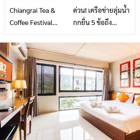
พิบัติ เชียงราย เมื่อ
2026” รวมของดี
Chiangrai Tea &
ด่วน! เครือข่ายลุ่มน้ำ
ข่าวเชียงราย
ข่าวเชียงราย
สัญญาณขาด การ
สินค้าเด่น และเสน่ห์
Coffee Festival
กกยื่น 5 ข้อถึง
สื่อสารต้องไม่หยุด
วัฒนธรรมจาก 4
2026
รัฐบาล จี้นายกฯ ลง
จังหวัด เชียงราย
เชียงราย แก้วิกฤต
พะเยา แพร่ และ
สารปนเปื้อนต้นน้ำ
น่าน พร้อมชม
คอนเสิร์ตจากศิลปิน
ชื่อดังตลอด 5 วัน