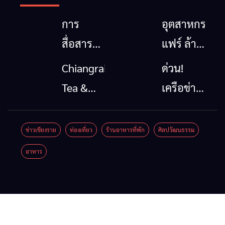
การ
อุตสาหกรรม
สื่อสาร
แฟร์ ล้าน
โทรคมนาคม
นาตะวัน
Chiangrai
ด่วน!
กรณีภัย
ออก
Tea &
เครือข่าย
พิบัติ
2026”
Coffee
ลุ่มน้ำกก
เชียงราย
รวมของดี
Festival
ยื่น 5 ข้อ
ข่าวเชียงราย
ท่องเที่ยว
ร้านอาหารที่พัก
ศิลปวัฒนธรรม
เมื่อ
สินค้าเด่น
2026
ถึงรัฐบาล
อาหาร
สัญญาณ
และเสน่ห์
จี้นายกฯ
ขาด การ
วัฒนธรรม
ลง
สื่อสาร
จาก 4
เชียงราย
ต้องไม่
จังหวัด
แก้วิกฤต