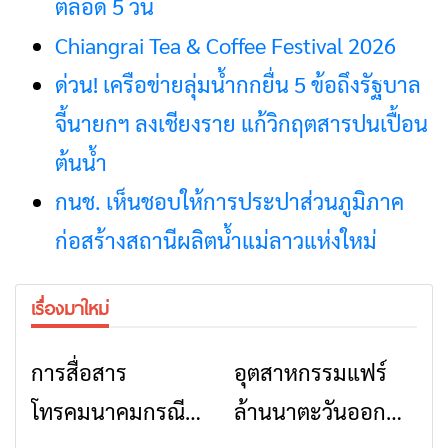
ตลอด 5 วัน
Chiangrai Tea & Coffee Festival 2026
ด่วน! เครือข่ายลุ่มน้ำกกยื่น 5 ข้อถึงรัฐบาล
จี้นายกฯ ลงเชียงราย แก้วิกฤตสารปนเปื้อน
ต้นน้ำ
กนช. เห็นชอบให้การประปาส่วนภูมิภาค
ก่อสร้างสถานีผลิตน้ำแม่ลาวแห่งใหม่
เรื่องมาใหม่
การสื่อสาร
อุตสาหกรรมแฟร์
ข่าวเชียงราย
ข่าวเชียงราย
โทรคมนาคมกรณีภัย
ล้านนาตะวันออก