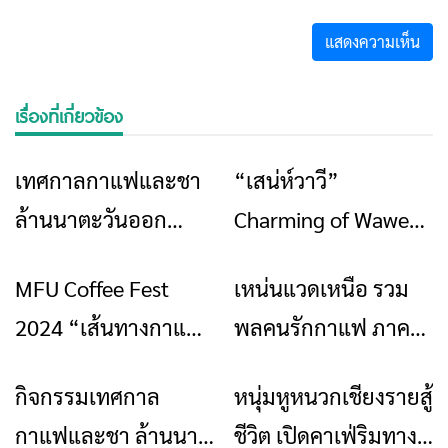
เรื่องที่เกี่ยวข้อง
เทศกาลกาแฟและชา
“เสน่ห์วาวี”
ข่าวเชียงราย
ท่องเที่ยว
ข่าวเชียงราย
ล้านนาตะวันออก
Charming of Wawee
2024 (Eastern Lanna
2024
MFU Coffee Fest
เหน่นแวดเหนือ รวม
ข่าวเชียงราย
ข่าวเชียงราย
Coffee & Tea Festival
2024 “เส้นทางกาแฟ
พลคนรักกาแฟ ภาค
2024)
เส้นทางความสุข”
เหนือ ณ ไร่แม่ฟ้าหลวง
กิจกรรมเทศกาล
หนุ่มหูหนวกเชียงรายสู้
ข่าวเชียงราย
ข่าวเชียงราย
กาแฟและชา ล้านนา
ชีวิต เปิดคาเฟ่ริมทาง