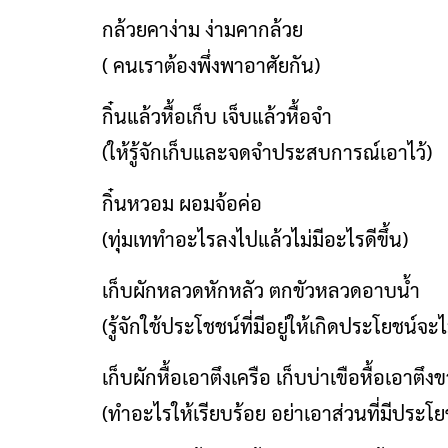
กล้วยคาง่าม ง่ามคากล้วย
( คนเราต้องพึ่งพาอาศัยกัน)
กิ๋นแล้วหื้อเก็บ เจ็บแล้วหื้อจำ
(ให้รู้จักเก็บและจดจำประสบการณ์เอาไว้)
กิ๋นหวอม ผอมจ้อค่อ
(ทุ่มเททำอะไรลงไปแล้วไม่มีอะไรดีขึ้น)
เก็บผักหลวดหักหลัว ตกขัวหลวดอาบน้ำ
(รู้จักใช้ประโชชน์ที่มีอยู่ให้เกิดประโยชน์จะไ
เก็บผักหื้อเอาตึงเครือ เก็บบ่าเขือหื้อเอาตึงขว
(ทำอะไรให้เรียบร้อย อย่าเอาส่วนที่มีประโยชน