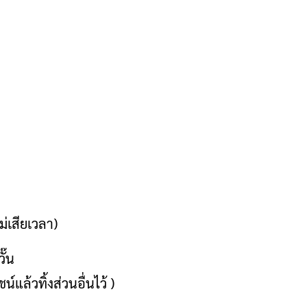
ม่เสียเวลา)
ั๊น
์แล้วทิ้งส่วนอื่นไว้ )