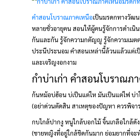
คำสอนโบราณภาคเหนือ
เป็นมรดกทางวัฒน
หลายชั่วอายุคน สอนให้ผู้คนรู้จักการดำเนินชีว
กันและกัน รู้จักความกตัญญู รู้จักความเมตต
ประนีประนอม คำสอนเหล่านี้ล้วนแล้วแต่เป็นแน
และเจริญงอกงาม
กำบ่าเก่า คำสอนโบราณภา
ก้นหม้อบ่ฮ้อน บ่เป็นแต่ไห มันเป็นแต่ไฟ บ่า
(อย่าด่วนตัดสิน สาเหตุของปัญหา ควรพิจ
กบไกล้ปากงู หนูใกล้บอกไม้ จิ้นเกลือใกล้ดั
(ชายหญิงที่อยู่ใกล้ชิดกันมาก ย่อมยากที่จะห