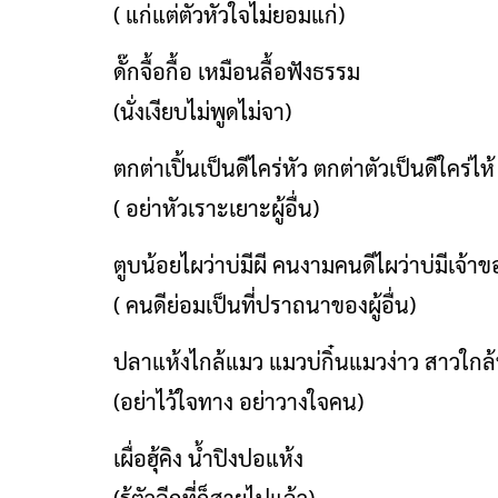
( แก่แต่ตัวหัวใจไม่ยอมแก่)
ดั๊กจื้อกื้อ เหมือนลื้อฟังธรรม
(นั่งเงียบไม่พูดไม่จา)
ตกต่าเปิ้นเป็นดีไคร่หัว ตกต่าตัวเป็นดีใคร่ไห้
( อย่าหัวเราะเยาะผู้อื่น)
ตูบน้อยไผว่าบ่มีผี คนงามคนดีไผว่าบ่มีเจ้าข
( คนดีย่อมเป็นที่ปราถนาของผู้อื่น)
ปลาแห้งไกล้แมว แมวบ่กิ๋นแมวง่าว สาวใกล้
(อย่าไว้ใจทาง อย่าวางใจคน)
เผื่อฮุ้คิง น้ำปิงปอแห้ง