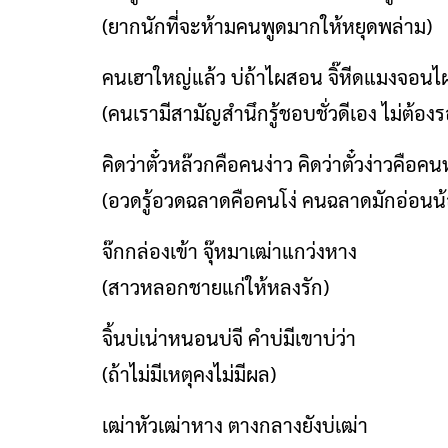
(ยากนักที่จะห้ามคนพูดมากให้หยุดพล่าม)
คนเฮาใหญ่แล้ว บ่ถ้าไผสอน จิ๊หีดแมงจอนไ
(คนเรามีสามัญสำนึกรู้ชอบชั่วดีเอง ไม่ต้อ
คิดว่าตั๋วหล๊วกคือคนง่าว คิดว่าตั๋วง่าวคือค
(อวดรู้อวดฉลาดคือคนโง่ คนฉลาดมักอ่อนน
จ๊กกล่องเข้า จุ๊หมาเฒ่าแกว่งหาง
(สาวหลอกชายแก่ให้หลงรัก)
จิ้นบ่เน่าหนอนบ่จี คำบ่มีเขาบ่ว่า
(ถ้าไม่มีเหตุคงไม่มีผล)
เฒ่าหัวเฒ่าหาง ตางกลางยังบ่เฒ่า