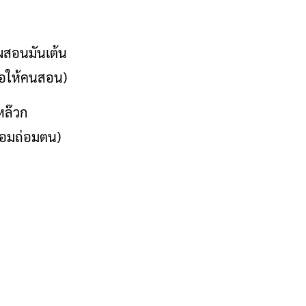
ผสอนมันเต้น
งรอให้คนสอน)
นหล๊วก
้อมถ่อมตน)