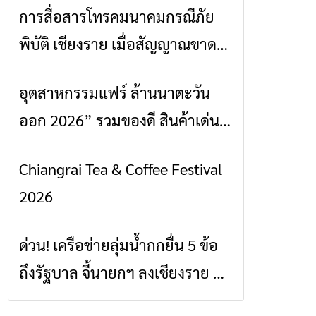
การสื่อสารโทรคมนาคมกรณีภัย
ข่าวเชียงราย
พิบัติ เชียงราย เมื่อสัญญาณขาด
การสื่อสารต้องไม่หยุด
อุตสาหกรรมแฟร์ ล้านนาตะวัน
ข่าวเชียงราย
ออก 2026” รวมของดี สินค้าเด่น
และเสน่ห์วัฒนธรรมจาก 4 จังหวัด
Chiangrai Tea & Coffee Festival
ข่าวเชียงราย
เชียงราย พะเยา แพร่ และน่าน
2026
พร้อมชมคอนเสิร์ตจากศิลปินชื่อ
ดังตลอด 5 วัน
ด่วน! เครือข่ายลุ่มน้ำกกยื่น 5 ข้อ
ข่าวเชียงราย
ถึงรัฐบาล จี้นายกฯ ลงเชียงราย แก้
วิกฤตสารปนเปื้อนต้นน้ำ