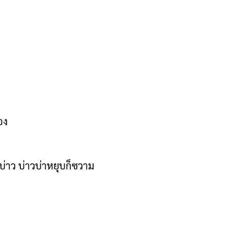
อง
บ่าว บ่าวบ่าหยุบก็ซวาม