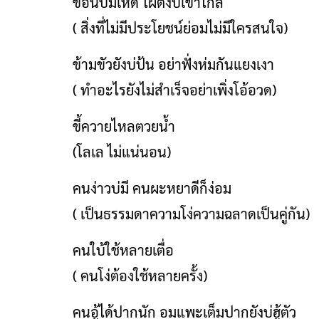
ขอนบ่มีเห็ด ไผตึงบ่เข้าไกล้
( สิ่งที่ไม่มีประโยชน์ย่อมไม่มีใครสนใจ)
ข้ามขัวยังบ่ป้น อย่าฟั่งห่มกันแยงเงา
( ทำอะไรยังไม่สำเร็จอย่าเพิ่งโอ้อวด)
ขี้ควายไหลตวยน้ำ
(โลเล ไม่แน่นอน)
คนง่าวบ่มี คนผะหยาดีก็ง่อม
( เป็นธรรมดาความโง่ความฉลาดเป็นคู่กัน)
คนใบ้ใช้หลายเตื่อ
( คนโง่ต้องใช้หลายครั้ง)
คนอู้ได้ปากนัก อมแพะเต็มปากยังบ่ฮู้ตัว