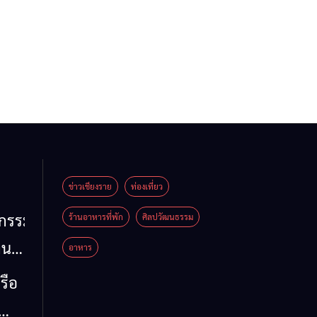
ข่าวเชียงราย
ท่องเที่ยว
หกรรม
ร้านอาหารที่พัก
ศิลปวัฒนธรรม
าน
อาหาร
น
รือ
น้ำ