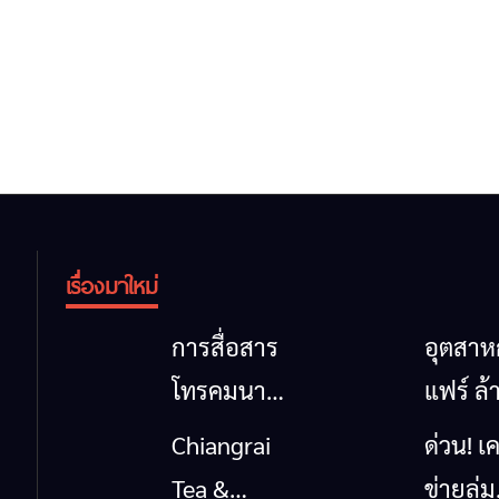
เรื่องมาใหม่
การสื่อสาร
อุตสา
โทรคมนาคม
แฟร์ ล้
กรณีภัย
นาตะวั
Chiangrai
ด่วน! เค
พิบัติ
ออก
Tea &
ข่ายลุ่ม