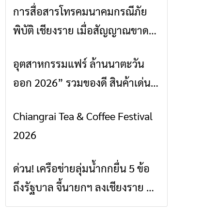
การสื่อสารโทรคมนาคมกรณีภัย
ข่าวเชียงราย
พิบัติ เชียงราย เมื่อสัญญาณขาด
การสื่อสารต้องไม่หยุด
อุตสาหกรรมแฟร์ ล้านนาตะวัน
ข่าวเชียงราย
ออก 2026” รวมของดี สินค้าเด่น
และเสน่ห์วัฒนธรรมจาก 4 จังหวัด
Chiangrai Tea & Coffee Festival
ข่าวเชียงราย
เชียงราย พะเยา แพร่ และน่าน
2026
พร้อมชมคอนเสิร์ตจากศิลปินชื่อ
ดังตลอด 5 วัน
ด่วน! เครือข่ายลุ่มน้ำกกยื่น 5 ข้อ
ข่าวเชียงราย
ถึงรัฐบาล จี้นายกฯ ลงเชียงราย แก้
วิกฤตสารปนเปื้อนต้นน้ำ