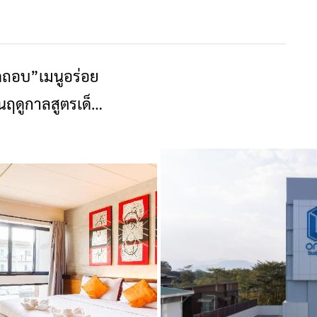
ห็ดถอบ”เมนูอร่อย
ข่าวเชียงราย
นฤดูกาลสูตรเด็ด