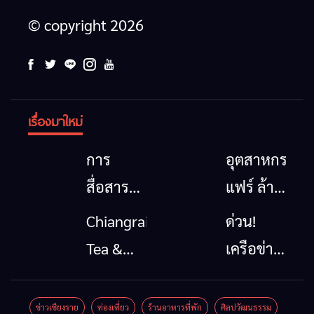
© copyright 2026
เรื่องมาใหม่
การ
อุตสาหกรรม
สื่อสาร
แฟร์ ล้าน
โทรคมนาคม
นาตะวัน
Chiangrai
ด่วน!
กรณีภัย
ออก
Tea &
เครือข่าย
พิบัติ
2026”
Coffee
ลุ่มน้ำกก
เชียงราย
รวมของดี
Festival
ยื่น 5 ข้อ
ข่าวเชียงราย
ท่องเที่ยว
ร้านอาหารที่พัก
ศิลปวัฒนธรรม