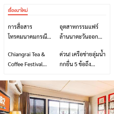
เรื่องมาใหม่
การสื่อสาร
อุตสาหกรรมแฟร์
ข่าวเชียงราย
ข่าวเชียงราย
โทรคมนาคมกรณีภัย
ล้านนาตะวันออก
พิบัติ เชียงราย เมื่อ
2026” รวมของดี
Chiangrai Tea &
ด่วน! เครือข่ายลุ่มน้ำ
ข่าวเชียงราย
ข่าวเชียงราย
สัญญาณขาด การ
สินค้าเด่น และเสน่ห์
Coffee Festival
กกยื่น 5 ข้อถึง
สื่อสารต้องไม่หยุด
วัฒนธรรมจาก 4
2026
รัฐบาล จี้นายกฯ ลง
จังหวัด เชียงราย
เชียงราย แก้วิกฤต
พะเยา แพร่ และ
สารปนเปื้อนต้นน้ำ
น่าน พร้อมชม
คอนเสิร์ตจากศิลปิน