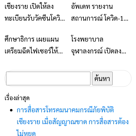
เชียงราย เปิดให้ลง
อัพเดท รายงาน
ข่าวเชียงราย
ข่าวเชียงราย
ประจำถิ่น
ทะเบียนรับวัคซีนโควิด
สถานการณ์ โควิด-19
19 กระตุ้นเข็มที่ 3 แล้ว
เชียงราย (COVID-19)
ศึกษาธิการ เผยแผน
โรงพยาบาล
ข่าวเชียงราย
ข่าวเชียงราย
คลิกที่นี่
ที่นี่
เตรียมฉีดไฟเซอร์ให้
จุฬาลงกรณ์ เปิดลง
กับนักเรียน 4 ล้านคน
ทะเบียนจองฉีดวัคซีน
อายุ 18 ปี ขึ้นไป
ค้นหา
สำหรับ:
เรื่องล่าสุด
การสื่อสารโทรคมนาคมกรณีภัยพิบัติ
เชียงราย เมื่อสัญญาณขาด การสื่อสารต้อง
ไม่หยุด