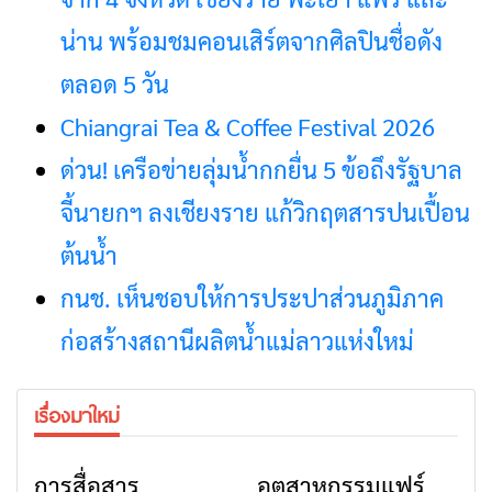
น่าน พร้อมชมคอนเสิร์ตจากศิลปินชื่อดัง
ตลอด 5 วัน
Chiangrai Tea & Coffee Festival 2026
ด่วน! เครือข่ายลุ่มน้ำกกยื่น 5 ข้อถึงรัฐบาล
จี้นายกฯ ลงเชียงราย แก้วิกฤตสารปนเปื้อน
ต้นน้ำ
กนช. เห็นชอบให้การประปาส่วนภูมิภาค
ก่อสร้างสถานีผลิตน้ำแม่ลาวแห่งใหม่
เรื่องมาใหม่
การสื่อสาร
อุตสาหกรรมแฟร์
ข่าวเชียงราย
ข่าวเชียงราย