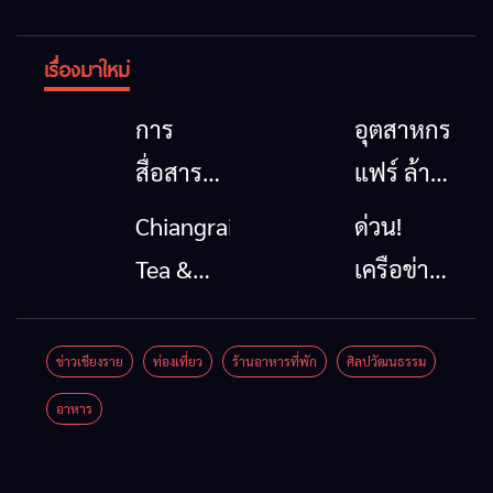
เรื่องมาใหม่
การ
อุตสาหกรรม
สื่อสาร
แฟร์ ล้าน
โทรคมนาคม
นาตะวัน
Chiangrai
ด่วน!
กรณีภัย
ออก
Tea &
เครือข่าย
พิบัติ
2026”
Coffee
ลุ่มน้ำกก
เชียงราย
รวมของดี
Festival
ยื่น 5 ข้อ
ข่าวเชียงราย
ท่องเที่ยว
ร้านอาหารที่พัก
ศิลปวัฒนธรรม
เมื่อ
สินค้าเด่น
2026
ถึงรัฐบาล
อาหาร
สัญญาณ
และเสน่ห์
จี้นายกฯ
ขาด การ
วัฒนธรรม
ลง