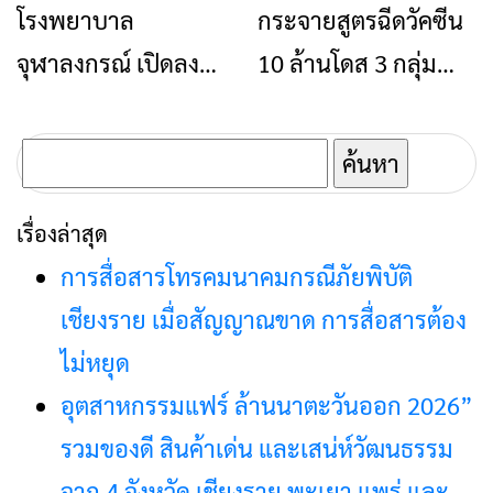
โรงพยาบาล
กระจายสูตรฉีดวัคซีน
ข่าวเชียงราย
ข่าวเชียงราย
ที่นี่
จุฬาลงกรณ์ เปิดลง
10 ล้านโดส 3 กลุ่ม
ทะเบียนจองฉีดวัคซีน
จังหวัด สิงหาคม นี้
อายุ 18 ปี ขึ้นไป
ค้นหา
สำหรับ:
เรื่องล่าสุด
การสื่อสารโทรคมนาคมกรณีภัยพิบัติ
เชียงราย เมื่อสัญญาณขาด การสื่อสารต้อง
ไม่หยุด
อุตสาหกรรมแฟร์ ล้านนาตะวันออก 2026”
รวมของดี สินค้าเด่น และเสน่ห์วัฒนธรรม
จาก 4 จังหวัด เชียงราย พะเยา แพร่ และ