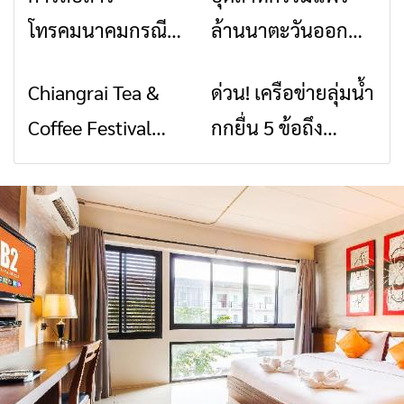
โทรคมนาคมกรณีภัย
ล้านนาตะวันออก
พิบัติ เชียงราย เมื่อ
2026” รวมของดี
Chiangrai Tea &
ด่วน! เครือข่ายลุ่มน้ำ
ข่าวเชียงราย
ข่าวเชียงราย
สัญญาณขาด การ
สินค้าเด่น และเสน่ห์
Coffee Festival
กกยื่น 5 ข้อถึง
สื่อสารต้องไม่หยุด
วัฒนธรรมจาก 4
2026
รัฐบาล จี้นายกฯ ลง
จังหวัด เชียงราย
เชียงราย แก้วิกฤต
พะเยา แพร่ และ
สารปนเปื้อนต้นน้ำ
น่าน พร้อมชม
คอนเสิร์ตจากศิลปิน
ชื่อดังตลอด 5 วัน