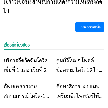
เบราว์เซอร์นี้ สำหรับการแสดงความเห็นครั้งถัด
ไป
เรื่องที่เกี่ยวข้อง
บริการฉีดวัคซีนโควิด
ศูนย์จีโนมฯ โพสต์
ข่าวเชียงราย
ข่าวเชียงราย
เข็มที่ 1 และ เข็มที่ 2
ข้อความ โควิด19 ใกล้
จบเกมกลายเป็นโรค
อัพเดท รายงาน
ศึกษาธิการ เผยแผน
ข่าวเชียงราย
ข่าวเชียงราย
ประจำถิ่น
สถานการณ์ โควิด-19
เตรียมฉีดไฟเซอร์ให้
เชียงราย (COVID-19)
กับนักเรียน 4 ล้านคน