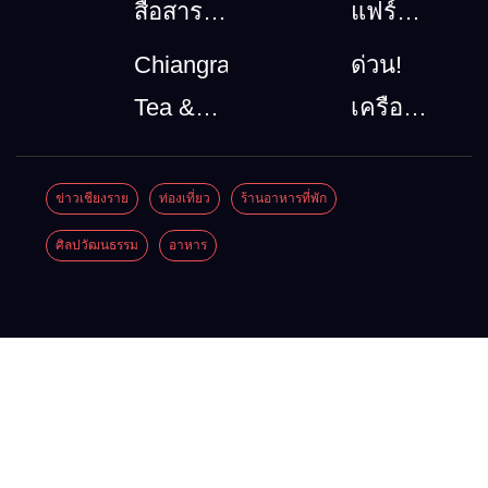
สื่อสาร
แฟร์
โทรคมนาคม
ล้านนา
Chiangrai
ด่วน!
กรณีภัย
ตะวัน
Tea &
เครือ
พิบัติ
ออก
Coffee
ข่ายลุ่ม
เชียงราย
2026”
Festival
น้ำกกยื่น
ข่าวเชียงราย
ท่องเที่ยว
ร้านอาหารที่พัก
เมื่อ
รวม
2026
5 ข้อถึง
ศิลปวัฒนธรรม
อาหาร
สัญญาณ
ของดี
รัฐบาล จี้
ขาด การ
สินค้า
นายกฯ
สื่อสาร
เด่น และ
ลง
ต้องไม่
เสน่ห์
เชียงราย
หยุด
วัฒนธรรม
แก้วิกฤต
จาก 4