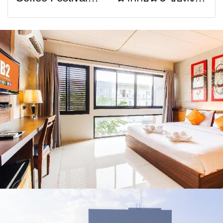
การสื่อสารต้องไม่
เสน่ห์วัฒนธรรม
2026
รัฐบาล จี้นายกฯ ลง
หยุด
จาก 4 จังหวัด
เชียงราย แก้วิกฤต
เชียงราย พะเยา
สารปนเปื้อนต้นน้ำ
แพร่ และน่าน
พร้อมชมคอนเสิร์ต
จากศิลปินชื่อดัง
ตลอด 5 วัน