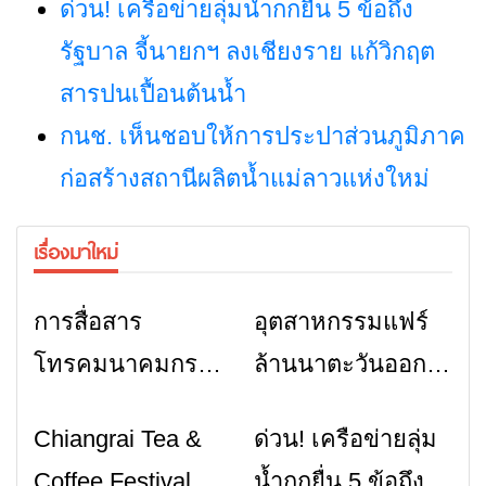
ด่วน! เครือข่ายลุ่มน้ำกกยื่น 5 ข้อถึง
รัฐบาล จี้นายกฯ ลงเชียงราย แก้วิกฤต
สารปนเปื้อนต้นน้ำ
กนช. เห็นชอบให้การประปาส่วนภูมิภาค
ก่อสร้างสถานีผลิตน้ำแม่ลาวแห่งใหม่
เรื่องมาใหม่
การสื่อสาร
อุตสาหกรรมแฟร์
ข่าวเชียงราย
ข่าวเชียงราย
โทรคมนาคมกรณี
ล้านนาตะวันออก
ภัยพิบัติ เชียงราย
2026” รวมของดี
Chiangrai Tea &
ด่วน! เครือข่ายลุ่ม
ข่าวเชียงราย
ข่าวเชียงราย
เมื่อสัญญาณขาด
สินค้าเด่น และ
Coffee Festival
น้ำกกยื่น 5 ข้อถึง