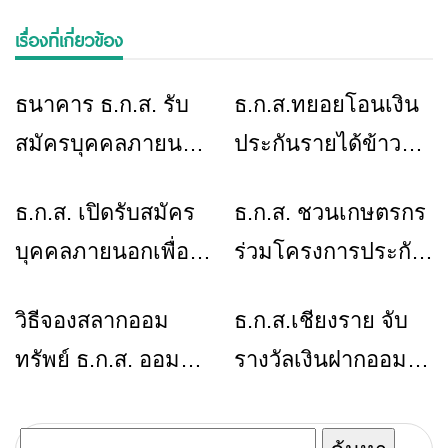
เรื่องที่เกี่ยวข้อง
ธนาคาร ธ.ก.ส. รับ
ธ.ก.ส.ทยอยโอนเงิน
ข่าวเชียงราย
ข่าวเชียงราย
สมัครบุคคลภายนอก
ประกันรายได้ข้าว
เพื่อเป็นพนักงาน 320
2565 เข้าบัญชี
ธ.ก.ส. เปิดรับสมัคร
ธ.ก.ส. ชวนเกษตรกร
ข่าวเชียงราย
ข่าวเชียงราย
อัตรา
ชาวนาแล้ว
บุคคลภายนอกเพื่อ
ร่วมโครงการประกัน
เป็นพนักงาน 630
ภัยข้าวนาปี –
วิธีจองสลากออม
ธ.ก.ส.เชียงราย จับ
ข่าวเชียงราย
ข่าวเชียงราย
อัตรา ประจำปี 2565
ข้าวโพดเลี้ยงสัตว์ ปี
ทรัพย์ ธ.ก.ส. ออม
รางวัลเงินฝากออม
65
100 บาท ลุ้น 10 ล้าน
ทรัพย์ทวีโชคเพื่อ
บาท
มอบรางวัลกับผู้โชคดี
ค้นหา