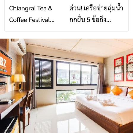
Chiangrai Tea &
ด่วน! เครือข่ายลุ่มน้ำ
ข่าวเชียงราย
ข่าวเชียงราย
สัญญาณขาด การ
สินค้าเด่น และเสน่ห์
Coffee Festival
กกยื่น 5 ข้อถึง
สื่อสารต้องไม่หยุด
วัฒนธรรมจาก 4
2026
รัฐบาล จี้นายกฯ ลง
จังหวัด เชียงราย
เชียงราย แก้วิกฤต
พะเยา แพร่ และ
สารปนเปื้อนต้นน้ำ
น่าน พร้อมชม
คอนเสิร์ตจากศิลปิน
ชื่อดังตลอด 5 วัน