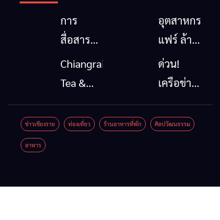
การ
อุตสาหกรรม
สื่อสาร
แฟร์ ล้าน
โทรคมนาคม
นาตะวัน
Chiangrai
ด่วน!
กรณีภัย
ออก
Tea &
เครือข่าย
พิบัติ
2026”
Coffee
ลุ่มน้ำกก
เชียงราย
รวมของดี
Festival
ยื่น 5 ข้อ
ข่าวเชียงราย
ท่องเที่ยว
ร้านอาหารที่พัก
ศิลปวัฒนธรรม
เมื่อ
สินค้าเด่น
2026
ถึงรัฐบาล
อาหาร
สัญญาณ
และเสน่ห์
จี้นายกฯ
ขาด การ
วัฒนธรรม
ลง
สื่อสาร
จาก 4
เชียงราย
ต้องไม่
จังหวัด
แก้วิกฤต