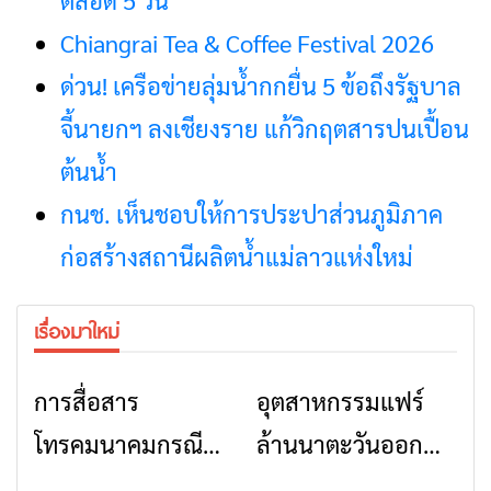
ตลอด 5 วัน
Chiangrai Tea & Coffee Festival 2026
ด่วน! เครือข่ายลุ่มน้ำกกยื่น 5 ข้อถึงรัฐบาล
จี้นายกฯ ลงเชียงราย แก้วิกฤตสารปนเปื้อน
ต้นน้ำ
กนช. เห็นชอบให้การประปาส่วนภูมิภาค
ก่อสร้างสถานีผลิตน้ำแม่ลาวแห่งใหม่
เรื่องมาใหม่
การสื่อสาร
อุตสาหกรรมแฟร์
ข่าวเชียงราย
ข่าวเชียงราย
โทรคมนาคมกรณีภัย
ล้านนาตะวันออก
พิบัติ เชียงราย เมื่อ
2026” รวมของดี